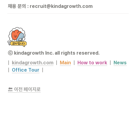
채용 문의 : recruit@kindagrowth.com
ⓒ kindagrowth lnc. all rights reserved.
|  
kindagrowth.com
|  
Main
  |  
How to work
  |  
News
|  
Office Tour
|
이전 페이지로