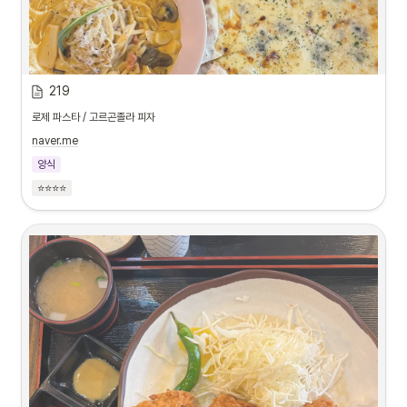
219
로제 파스타 / 고르곤졸라 피자
naver.me
양식
⭐⭐⭐⭐