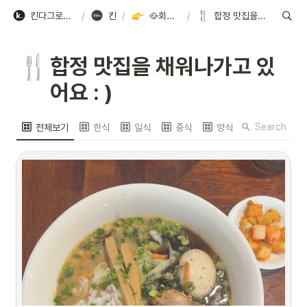
킨다그로스 채용 - Team kindagrowth
/
킨다 투어
/
🥘회사 근처 맛집 List
/
합정 맛집을 채워나가고 있어요 : )
🍴
합정 맛집을 채워나가고 있
어요 : )
Search
전체보기
한식
일식
중식
양식
분식
샐