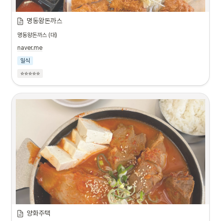
명동왕돈까스
명동왕돈까스 (대)
naver.me
일식
⭐⭐⭐⭐⭐
양화주택