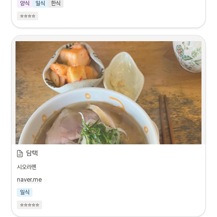
양식
일식
한식
⭐⭐⭐⭐
담택
시오라멘
naver.me
일식
⭐⭐⭐⭐⭐