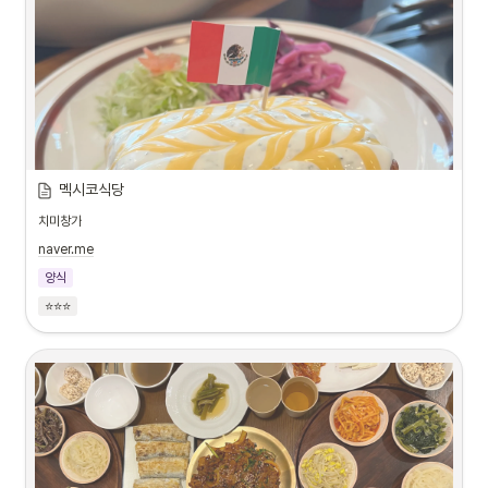
멕시코식당
치미창가
naver.me
양식
⭐⭐⭐