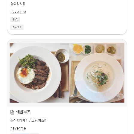
양화김치찜
naver.me
한식
⭐⭐⭐⭐
쉐발루즈
등심짜파게티 / 크림 파스타
naver.me