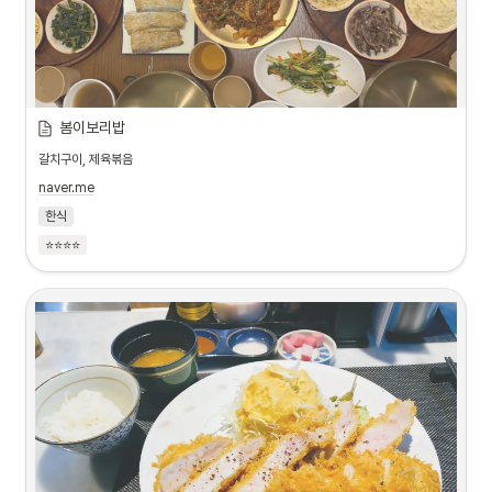
봄이보리밥
갈치구이, 제육볶음
naver.me
한식
⭐⭐⭐⭐