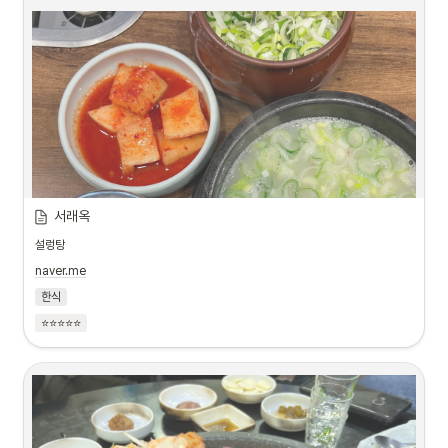
서래옥
설렁탕
naver.me
한식
⭐⭐⭐⭐⭐