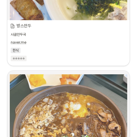
방스만두
사골만두국
naver.me
한식
⭐⭐⭐⭐⭐