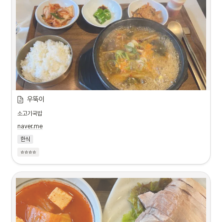
우뚝이
소고기국밥
naver.me
한식
⭐⭐⭐⭐