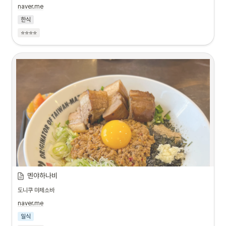
naver.me
한식
⭐⭐⭐⭐
멘야하나비
도니쿠 마제소바
naver.me
일식