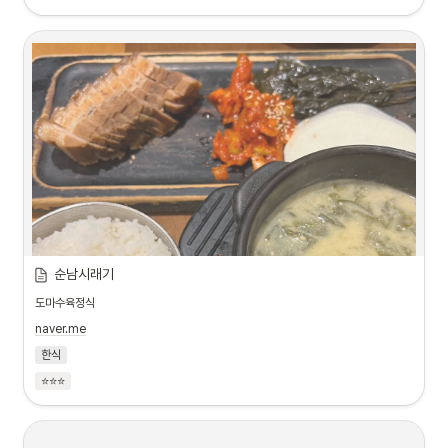
순남시래기
도마수육정식
naver.me
한식
⭐⭐⭐