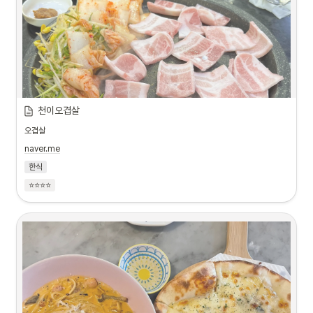
천이오겹살
오겹살
naver.me
한식
⭐⭐⭐⭐