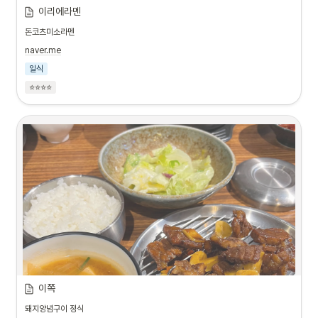
이리에라멘
돈코츠미소라멘
naver.me
일식
⭐⭐⭐⭐
이쪽
돼지양념구이 정식