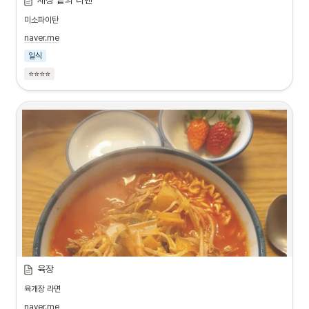
세상 끝의 라멘
미소파이탄
naver.me
일식
⭐⭐⭐⭐
육장
육개장 라면
naver.me