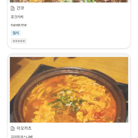
간코
포크카레
naver.me
일식
⭐⭐⭐⭐⭐
이오카츠
김치돈까스나베