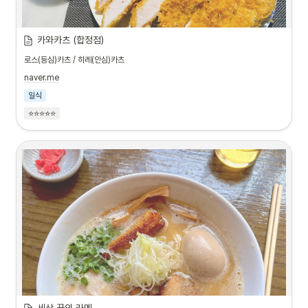
카와카츠 (합정점)
로스(등심)카츠 / 히레(안심)카츠
naver.me
일식
⭐⭐⭐⭐⭐